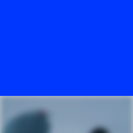
Unternehmen
#3
Familiäres Arbeitsklima mit großartigen
Events
#4
Dienstwagen - der Führerschein geht auf uns!