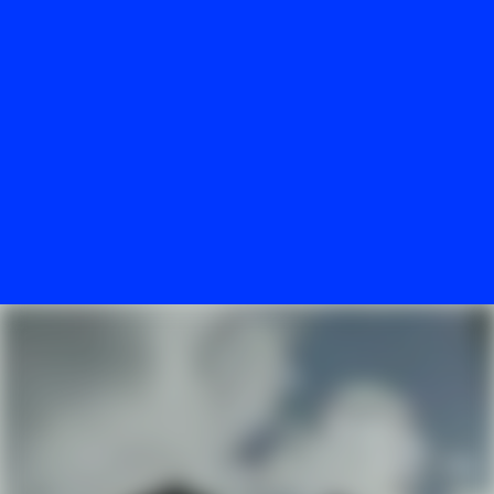
#3
Top Ausstattungen samt komplett
eingerichtetem Fahrzeug
#4
Tolle Kollegen warten auf dich